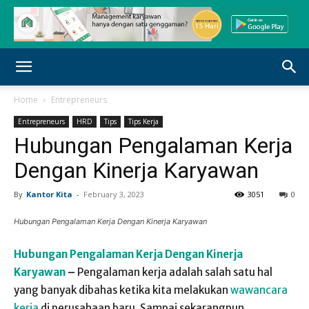
Home
Entrepreneurs
Entrepreneurs
HRD
Tips
Tips Kerja
Hubungan Pengalaman Kerja
Dengan Kinerja Karyawan
By
Kantor Kita
-
February 3, 2023
3051
0
Hubungan Pengalaman Kerja Dengan Kinerja Karyawan
Hubungan Pengalaman Kerja Dengan Kinerja
Karyawan
–
Pengalaman kerja adalah salah satu hal
yang banyak dibahas ketika kita melakukan
wawancara
kerja
di perusahaan baru. Sampai sekarangpun