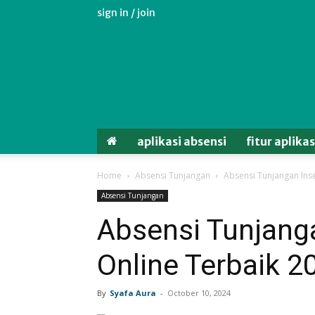
sign in / join
Aplikasi
Absensi
Android
Untuk
Karyawan
aplikasi absensi
fitur aplika
Home
Absensi Tunjangan
Absensi Tunjangan Ins
Absensi Tunjangan
Absensi Tunjang
Online Terbaik 2
By
Syafa Aura
-
October 10, 2024