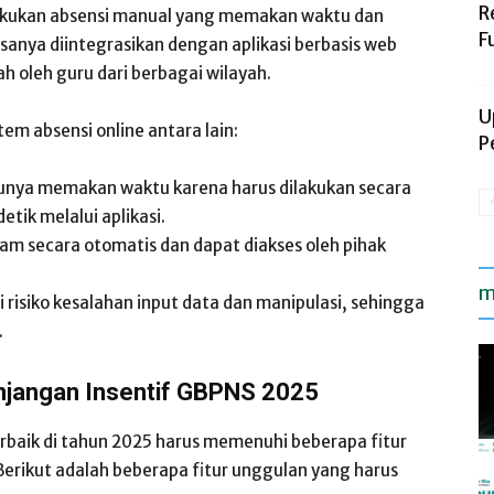
R
lakukan absensi manual yang memakan waktu dan
F
sanya diintegrasikan dengan aplikasi berbasis web
h oleh guru dari berbagai wilayah.
U
m absensi online antara lain:
P
ulunya memakan waktu karena harus dilakukan secara
etik melalui aplikasi.
am secara otomatis dan dapat diakses oleh pihak
m
i risiko kesalahan input data dan manipulasi, sehingga
.
unjangan Insentif GBPNS 2025
erbaik di tahun 2025 harus memenuhi beberapa fitur
erikut adalah beberapa fitur unggulan yang harus