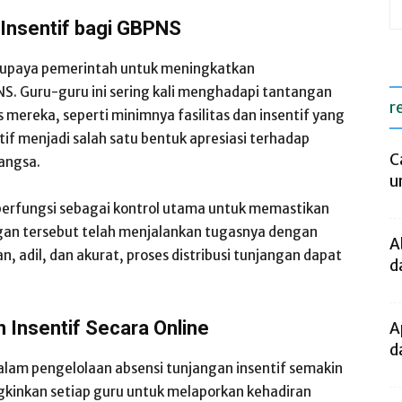
Insentif bagi GBPNS
i upaya pemerintah untuk meningkatkan
NS. Guru-guru ini sering kali menghadapi tantangan
r
mereka, seperti minimnya fasilitas dan insentif yang
tif menjadi salah satu bentuk apresiasi terhadap
C
angsa.
u
 berfungsi sebagai kontrol utama untuk memastikan
an tersebut telah menjalankan tugasnya dengan
A
, adil, dan akurat, proses distribusi tunjangan dapat
d
 Insentif Secara Online
A
d
lam pengelolaan absensi tunjangan insentif semakin
kinkan setiap guru untuk melaporkan kehadiran