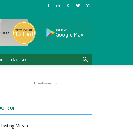
n
daftar
- Advertisement -
ponsor
Hosting Murah