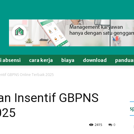
si absensi
cara kerja
biaya
download
pandua
entif GBPNS Online Terbaik 2025
an Insentif GBPNS
s
025
2415
0