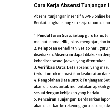
Cara Kerja Absensi Tunjangan 
Absensi tunjangan insentif GBPNS online b
Berikut langkah-langkah kerja umum dalam 
1.
Pendaftaran Guru
: Setiap guru harus te
meliputi nama, NIK, lokasi mengajar, dan 
2.
Pelaporan Kehadiran
: Setiap hari, guru
disediakan. Absensi ini dapat dilakukan den
kehadiran sesuai jadwal yang ditentukan.
3.
Verifikasi Data
: Data absensi yang masuk
terkait untuk memastikan keakuratan dan v
4.
Pengolahan Data untuk Tunjangan
: Se
akan diproses untuk menentukan apakah gu
sesuai dengan kebijakan yang berlaku.
5.
Pencairan Tunjangan
: Berdasarkan lapor
akan dicairkan ke rekening guru sesuai jad