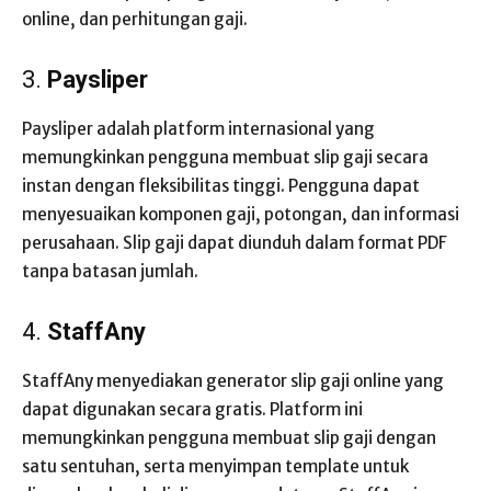
online, dan perhitungan gaji.
3.
Paysliper
Paysliper adalah platform internasional yang
memungkinkan pengguna membuat slip gaji secara
instan dengan fleksibilitas tinggi. Pengguna dapat
menyesuaikan komponen gaji, potongan, dan informasi
perusahaan. Slip gaji dapat diunduh dalam format PDF
tanpa batasan jumlah.
4.
StaffAny
StaffAny menyediakan generator slip gaji online yang
dapat digunakan secara gratis. Platform ini
memungkinkan pengguna membuat slip gaji dengan
satu sentuhan, serta menyimpan template untuk