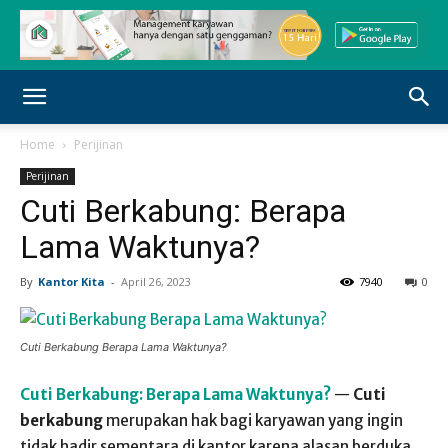
Home
Perijinan
Perijinan
Cuti Berkabung: Berapa
Lama Waktunya?
By
Kantor Kita
-
April 26, 2023
7940
0
Cuti Berkabung Berapa Lama Waktunya?
Cuti Berkabung: Berapa Lama Waktunya?
—
Cuti
berkabung
merupakan hak bagi karyawan yang ingin
tidak hadir sementara di kantor karena alasan berduka.