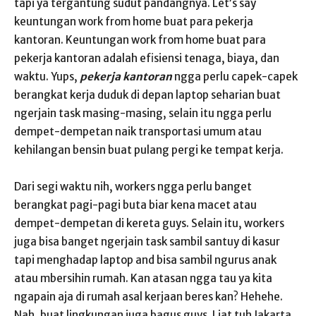
tapi ya tergantung sudut pandangnya. Let’s say
keuntungan work from home buat para pekerja
kantoran. Keuntungan work from home buat para
pekerja kantoran adalah efisiensi tenaga, biaya, dan
waktu. Yups,
pekerja kantoran
ngga perlu capek-capek
berangkat kerja duduk di depan laptop seharian buat
ngerjain task masing-masing, selain itu ngga perlu
dempet-dempetan naik transportasi umum atau
kehilangan bensin buat pulang pergi ke tempat kerja.
Dari segi waktu nih, workers ngga perlu banget
berangkat pagi-pagi buta biar kena macet atau
dempet-dempetan di kereta guys. Selain itu, workers
juga bisa banget ngerjain task sambil santuy di kasur
tapi menghadap laptop and bisa sambil ngurus anak
atau mbersihin rumah. Kan atasan ngga tau ya kita
ngapain aja di rumah asal kerjaan beres kan? Hehehe.
Nah, buat lingkungan juga bagus guys. Liat tuh Jakarta