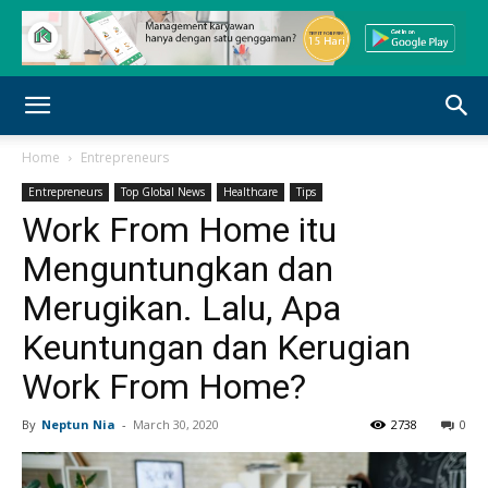
Home
Entrepreneurs
Entrepreneurs
Top Global News
Healthcare
Tips
Work From Home itu
Menguntungkan dan
Merugikan. Lalu, Apa
Keuntungan dan Kerugian
Work From Home?
By
Neptun Nia
-
March 30, 2020
2738
0