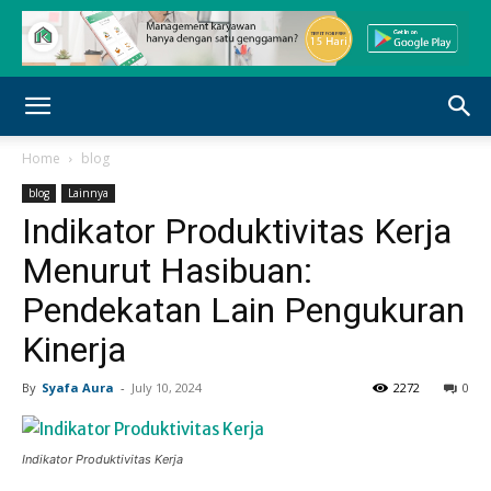
Home
blog
blog
Lainnya
Indikator Produktivitas Kerja
Menurut Hasibuan:
Pendekatan Lain Pengukuran
Kinerja
By
Syafa Aura
-
July 10, 2024
2272
0
Indikator Produktivitas Kerja