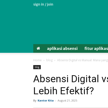
sign in / join
Aplikasi
Absensi
Android
Untuk
Karyawan
aplikasi absensi
fitur aplika
Home
blog
Absensi Digital vs Manual: Mana yang 
blog
Absensi Digital 
Lebih Efektif?
By
Kantor Kita
-
August 21, 2025