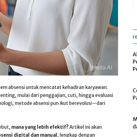
r
A
P
P
tem absensi untuk mencatat kehadiran karyawan.
C
enting, mulai dari penggajian, cuti, hingga evaluasi
P
ologi, metode absensi pun ikut berevolusi—dari
M
d
ebut,
mana yang lebih efektif?
Artikel ini akan
sensi digital dan manual
, lengkap dengan