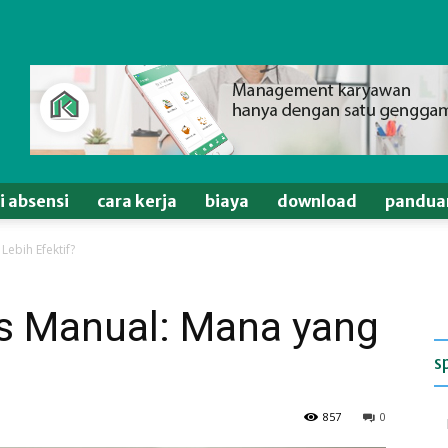
si absensi
cara kerja
biaya
download
pandua
Lebih Efektif?
vs Manual: Mana yang
s
857
0