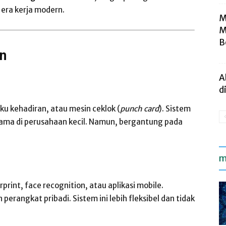
 era kerja modern.
M
M
B
n
A
d
kehadiran, atau mesin ceklok (
punch card
). Sistem
tama di perusahaan kecil. Namun, bergantung pada
m
rint, face recognition, atau aplikasi mobile.
erangkat pribadi. Sistem ini lebih fleksibel dan tidak