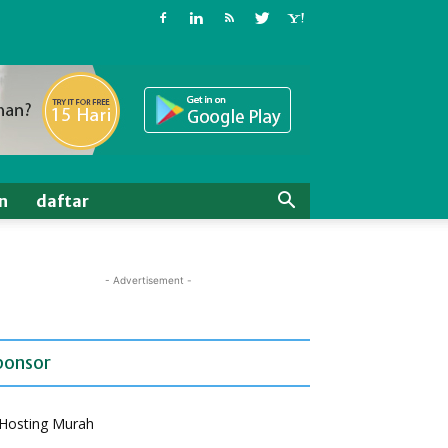
n
daftar
- Advertisement -
ponsor
Hosting Murah