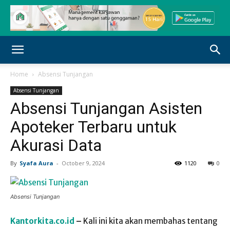
Home
Absensi Tunjangan
Absensi Tunjangan
Absensi Tunjangan Asisten
Apoteker Terbaru untuk
Akurasi Data
By
Syafa Aura
-
October 9, 2024
1120
0
Absensi Tunjangan
Kantorkita.co.id
–
Kali ini kita akan membahas tentang