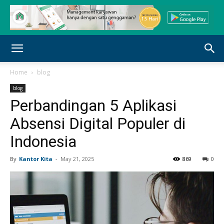
Home
blog
blog
Perbandingan 5 Aplikasi
Absensi Digital Populer di
Indonesia
By
Kantor Kita
-
May 21, 2025
869
0