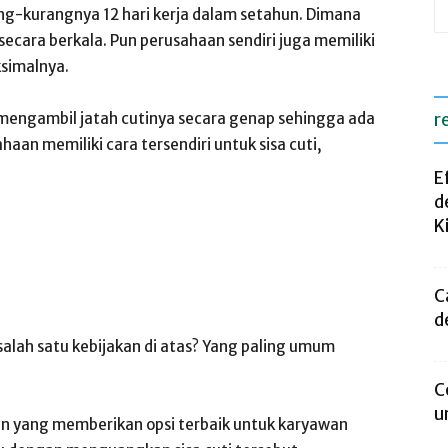
g-kurangnya 12 hari kerja dalam setahun. Dimana
secara berkala. Pun perusahaan sendiri juga memiliki
ksimalnya.
mengambil jatah cutinya secara genap sehingga ada
r
ahaan memiliki cara tersendiri untuk sisa cuti,
E
d
K
C
d
alah satu kebijakan di atas? Yang paling umum
C
u
n yang memberikan opsi terbaik untuk karyawan