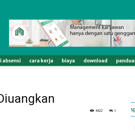
si absensi
cara kerja
biaya
download
pandua
 Diuangkan
s
4422
0