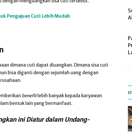
u dengan menguangkan sisa cuti tersebut.
S
tuk Pengajuan Cuti Lebih Mudah
A
P
P
an
L
haan dimana cuti dapat diuangkan. Dimana sisa cuti
un bisa diganti dengan sejumlah uang dengan
erusahaan.
m
memberikan
benefit
lebih banyak kepada karyawan
dalam bentuk lain yang bermanfaat.
ngkan ini Diatur dalam Undang-