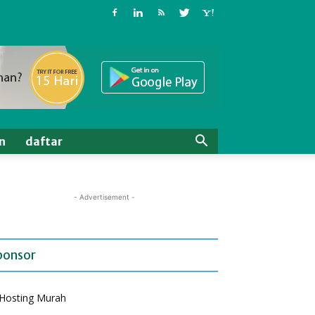
n
daftar
- Advertisement -
ponsor
Hosting Murah