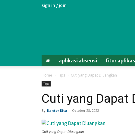
sign in / join
Aplikasi
Absensi
Android
Untuk
Karyawan
aplikasi absensi
fitur aplika
Home
Tips
Cuti yang Dapat Diuangkan
Tips
Cuti yang Dapat
By
Kantor Kita
-
October 28, 2022
Cuti yang Dapat Diuangkan