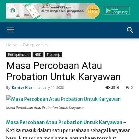
Home
Entrepreneurs
Entrepreneurs
HRD
Tips Kerja
Masa Percobaan Atau
Probation Untuk Karyawan
By
Kantor Kita
-
January 11, 2023
2816
0
Masa Percobaan Atau Probation Untuk Karyawan
Masa Percobaan Atau Probation Untuk Karyawan
–
Ketika masuk dalam satu perusahaan sebagai karyawan
baru, kita sering menjumpai perusahaan tersebut