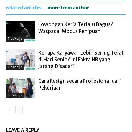
related articles
more from author
Lowongan Kerja Terlalu Bagus?
Waspadai Modus Penipuan
Tips Kerja
Kenapa Karyawan Lebih Sering Telat
di Hari Senin? Ini Fakta HR yang
Jarang Disadari
Tips Kerja
Cara Resign secara Profesional dari
Pekerjaan
Tips Kerja
LEAVE A REPLY