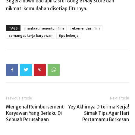
Segera download aplikasi di Google Play Store dan
nikmati kemudahan disetiap fiturnya.
TAGS
manfaat menonton film
rekomendasi film
semangat kerja karyawan
tips bekerja
Previous article
Next article
Mengenal Reimbursement
Yey Akhirnya Diterima Kerja!
Karyawan Yang Berlaku Di
Simak Tips Agar Hari
Sebuah Perusahaan
Pertamamu Berkesan