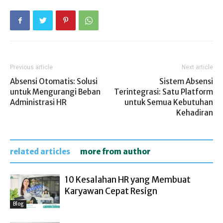
Previous article
Next article
Absensi Otomatis: Solusi
Sistem Absensi
untuk Mengurangi Beban
Terintegrasi: Satu Platform
Administrasi HR
untuk Semua Kebutuhan
Kehadiran
related articles
more from author
10 Kesalahan HR yang Membuat
Karyawan Cepat Resign
Blog