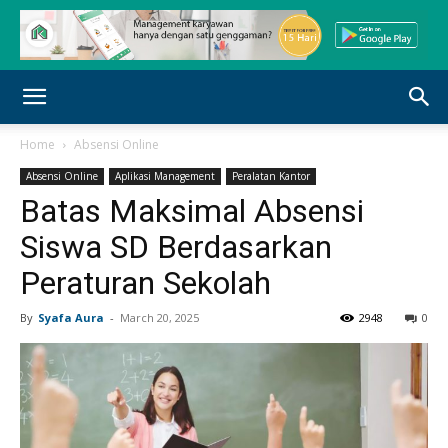
Home
Absensi Online
Absensi Online
Aplikasi Management
Peralatan Kantor
Batas Maksimal Absensi
Siswa SD Berdasarkan
Peraturan Sekolah
By
Syafa Aura
-
March 20, 2025
2948
0