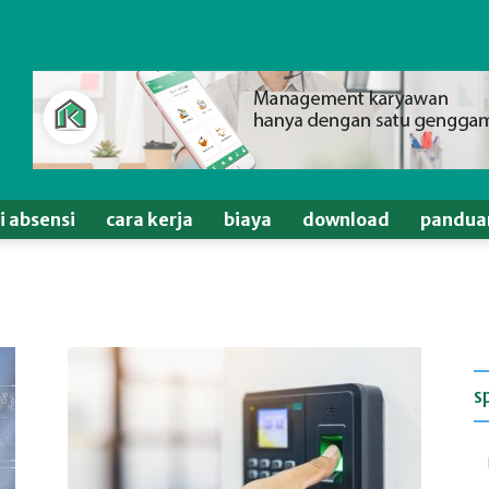
si absensi
cara kerja
biaya
download
pandua
s