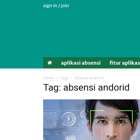
sign in / join
Aplikasi
Absensi
Android
Untuk
Karyawan
aplikasi absensi
fitur aplika
Home
Tags
Absensi andorid
Tag: absensi andorid