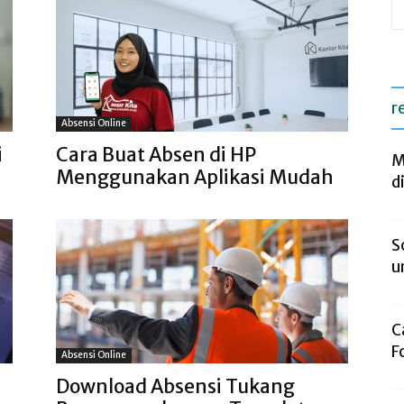
r
Absensi Online
i
Cara Buat Absen di HP
M
Menggunakan Aplikasi Mudah
d
S
u
C
F
Absensi Online
Download Absensi Tukang