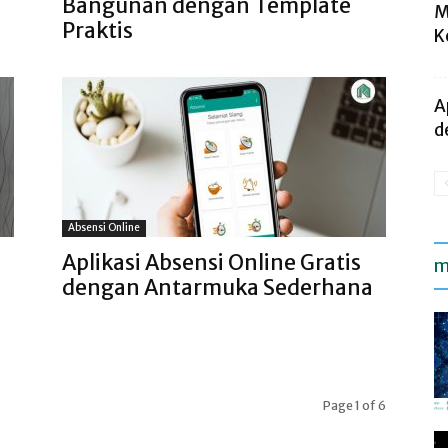
Bangunan dengan Template
M
Praktis
K
A
d
Absensi Online
Aplikasi Absensi Online Gratis
m
dengan Antarmuka Sederhana
Page 1 of 6