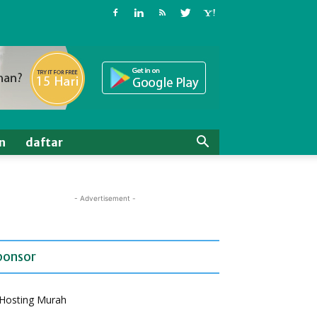
n
daftar
- Advertisement -
ponsor
Hosting Murah