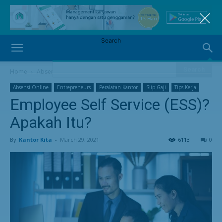
Home
Absensi Online
Absensi Online
Entrepreneurs
Peralatan Kantor
Slip Gaji
Tips Kerja
Employee Self Service (ESS)?
Apakah Itu?
By
Kantor Kita
-
March 29, 2021
6113
0