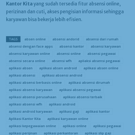
Kantor Kita
yang sudah tersedia fitur absensi online,
perizinan dan cuti, akses pengisian informasi sehingga
karyawan bisa bekerja lebih efisien.
TAGS
absen online
absensi andorid
absensi dari rumah
absensi dengan face apps
absensi kantor
absensi karyawan
absensi karyawan online
absensi online
absensi pegawai
absensi secara online
absensi wfh
apliaksi absensi pegawai
aplikasi absen
aplikasi absen android
aplikasi absen online
aplikasi absensi
aplikasi absensi android
aplikasi absensi berbasis online
aplikasi absensi dirumah
aplikasi absensi karyawan
aplikasi absensi pegawai
aplikasi absensi perusahaan
aplikasi absensi terbaik
aplikasi absensi wfh
aplikasi android
aplikasi android karyawan
aplikasi gaji
aplikasi kantor
Aplikasi Kantor Kita
aplikasi karyawan online
aplikasi kepegawaian online
aplikasi online
aplikasi pegawai
aplikasi perijinan
aplikasi perkantoran
aplikasi slip gaji