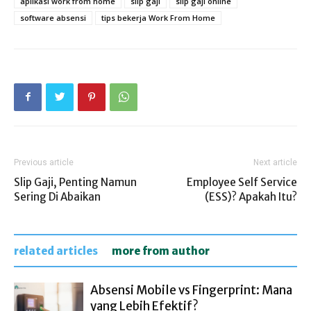
aplikasi work from home
slip gaji
slip gaji online
software absensi
tips bekerja Work From Home
Previous article
Next article
Slip Gaji, Penting Namun
Employee Self Service
Sering Di Abaikan
(ESS)? Apakah Itu?
related articles
more from author
Absensi Mobile vs Fingerprint: Mana
yang Lebih Efektif?