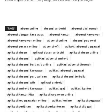
TAGS
absen online
absensi andorid
absensi dari rumah
absensi dengan face apps
absensi kantor
absensi karyawan
absensi karyawan online
absensi online
absensi pegawai
absensi secara online
absensi wfh
apliaksi absensi pegawai
aplikasi absen
aplikasi absen android
aplikasi absen online
aplikasi absensi
aplikasi absensi android
aplikasi absensi berbasis online
aplikasi absensi dirumah
aplikasi absensi karyawan
aplikasi absensi pegawai
aplikasi absensi perusahaan
aplikasi absensi terbaik
aplikasi absensi wfh
aplikasi android
aplikasi android karyawan
aplikasi gaji
aplikasi kantor
Aplikasi Kantor Kita
aplikasi karyawan online
aplikasi kepegawaian online
aplikasi online
aplikasi pegawai
aplikasi perijinan
aplikasi perkantoran
aplikasi slip gaji