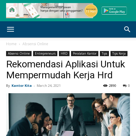
Home
Absensi Online
Absensi Online
Entrepreneurs
HRD
Peralatan Kantor
Tips
Tips Kerja
Rekomendasi Aplikasi Untuk
Mempermudah Kerja Hrd
By
Kantor Kita
-
March 24, 2021
2890
0