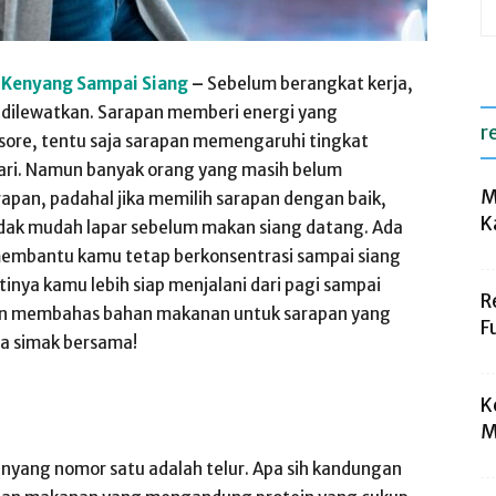
Kenyang Sampai Siang
–
Sebelum berangkat kerja,
h dilewatkan. Sarapan memberi energi yang
r
 sore, tentu saja sarapan memengaruhi tingkat
hari. Namun banyak orang yang masih belum
M
apan, padahal jika memilih sarapan dengan baik,
K
tidak mudah lapar sebelum makan siang datang. Ada
membantu kamu tetap berkonsentrasi sampai siang
inya kamu lebih siap menjalani dari pagi sampai
R
i akan membahas bahan makanan untuk sarapan yang
F
a simak bersama!
K
M
ang nomor satu adalah telur. Apa sih kandungan