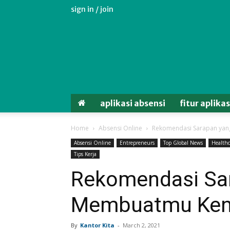
sign in / join
Aplikasi
Absensi
Android
Untuk
Karyawan
aplikasi absensi
fitur aplika
Home
Absensi Online
Rekomendasi Sarapan yan
Absensi Online
Entrepreneurs
Top Global News
Healthc
Tips Kerja
Rekomendasi Sa
Membuatmu Keny
By
Kantor Kita
-
March 2, 2021