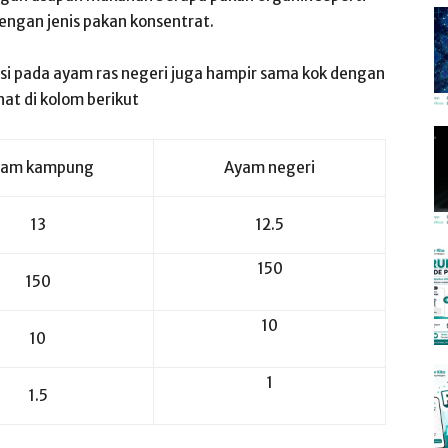
engan jenis pakan konsentrat.
si pada ayam ras negeri juga hampir sama kok dengan
at di kolom berikut
yam kampung
Ayam negeri
13
12.5
150
150
10
10
1
1.5