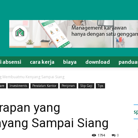
si absensi
cara kerja
biaya
download
pandua
g Membuatmu Kenyang Sampai Siang
are
Investments
Peralatan Kantor
Perijinan
Slip Gaji
Tips
rapan yang
s
ang Sampai Siang
1794
0