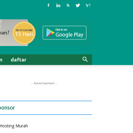
n
daftar
- Advertisement -
ponsor
Hosting Murah