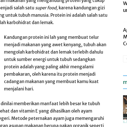
bahan makanan yang mengandung protein yang cukup
W
menjadi salah satu
super food,
karena kandungan gizi
u
g untuk tubuh manusia. Protein ini adalah salah satu
lah karbohidrat dan lemak.
A
M
Kandungan protein ini lah yang membuat telur
C
menjadi makanan yang awet kenyang, tubuh akan
mengolah karbohidrat dan lemak terlebih dahulu
untuk sumber energi untuk tubuh sedangkan
protein adalah yang paling akhir mengalami
pembakaran, oleh karena itu protein menjadi
cadangan makanan yang membuat kamu kuat
m
menjalani hari.
 dinilai memberikan manfaat lebih besar ke tubuh
sehat dan vitamin E yang dihasilkan oleh ayam
negeri. Metode peternakan ayam juga memengaruhi
ngan asupan makanan berupa pakan organik seperti