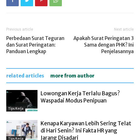
Previous article
Next article
Perbedaan Surat Teguran
Apakah Surat Peringatan 3
dan Surat Peringatan:
Sama dengan PHK? Ini
Panduan Lengkap
Penjelasannya
related articles
more from author
Lowongan Kerja Terlalu Bagus?
Waspadai Modus Penipuan
Tips Kerja
Kenapa Karyawan Lebih Sering Telat
di Hari Senin? Ini Fakta HR yang
Jarang Disadari
Tips Kerja