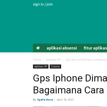
sign in / join
Aplikasi
Absensi
Android
Untuk
Karyawan
aplikasi absensi
fitur aplika
Home
Aplikasi HP
Gps Iphone Dimana Letaknya 
Aplikasi HP
Tutorial
Gps Iphone Dima
Bagaimana Cara
By
Syafa Aura
-
April 18, 2025