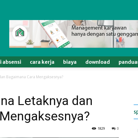
si absensi
cara kerja
biaya
download
pandua
dan Bagaimana Cara Mengaksesnya?
na Letaknya dan
s
 Mengaksesnya?
1829
0