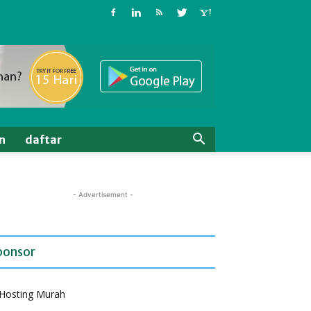
n
daftar
- Advertisement -
ponsor
Hosting Murah