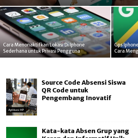
Cara Menonaktifkan Lokasi Di Iphone
Gps Iphon
Sederhana untuk Privasi Pengguna
Cara Meng
Source Code Absensi Siswa
QR Code untuk
Pengembang Inovatif
Aplikasi HP
Kata-kata Absen Grup yang