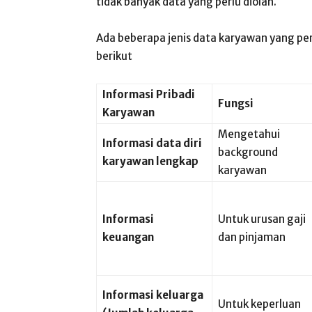
tidak banyak data yang perlu diolah.
Ada beberapa jenis data karyawan yang perl
berikut
Informasi Pribadi
Fungsi
Karyawan
Mengetahui
Informasi data diri
background
karyawan lengkap
karyawan
Informasi
Untuk urusan gaji
keuangan
dan pinjaman
Informasi keluarga
Untuk keperluan