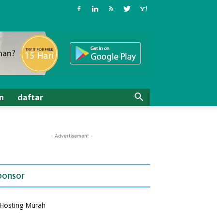
n
daftar
- Advertisement -
ponsor
Hosting Murah