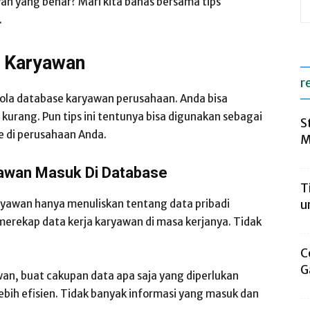
n yang benar? Mari kita bahas bersama tips
.
e Karyawan
r
lola database karyawan perusahaan. Anda bisa
 kurang. Pun tips ini tentunya bisa digunakan sebagai
S
 di perusahaan Anda.
M
yawan Masuk Di Database
T
yawan hanya menuliskan tentang data pribadi
u
erekap data kerja karyawan di masa kerjanya. Tidak
C
G
, buat cakupan data apa saja yang diperlukan
bih efisien. Tidak banyak informasi yang masuk dan