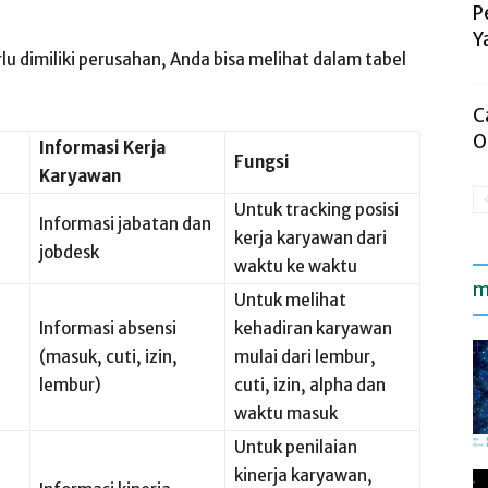
P
Y
u dimiliki perusahan, Anda bisa melihat dalam tabel
C
O
Informasi Kerja
Fungsi
Karyawan
Untuk tracking posisi
Informasi jabatan dan
kerja karyawan dari
jobdesk
waktu ke waktu
m
Untuk melihat
Informasi absensi
kehadiran karyawan
(masuk, cuti, izin,
mulai dari lembur,
lembur)
cuti, izin, alpha dan
waktu masuk
Untuk penilaian
kinerja karyawan,