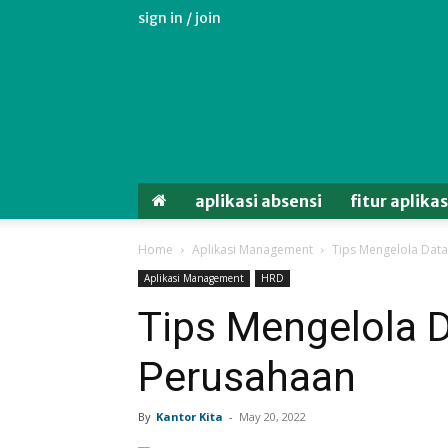
sign in / join
Aplikasi
Absensi
Android
Untuk
Karyawan
aplikasi absensi
fitur aplika
Home
Aplikasi Management
Tips Mengelola Dat
Aplikasi Management
HRD
Tips Mengelola 
Perusahaan
By
Kantor Kita
-
May 20, 2022