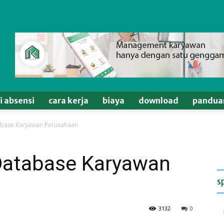
si absensi
cara kerja
biaya
download
pandua
abase Karyawan Perusahaan
Database Karyawan
s
3132
0