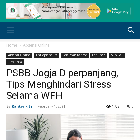
Home
Absensi Online
Absensi Online
Entrepreneurs
Peralatan Kantor
Perijinan
Slip Gaji
Tips Kerja
PSBB Jogja Diperpanjang,
Tips Menghindari Stress
Selama WFH
By
Kantor Kita
-
February 1, 2021
1738
0