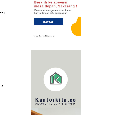
gaji
ma