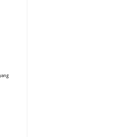
 yang
u