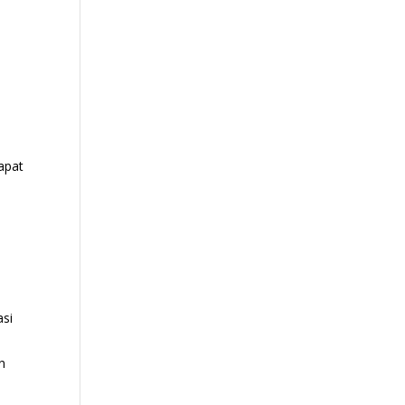
apat
asi
n