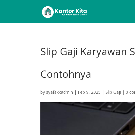
Slip Gaji Karyawan
Contohnya
by
syafakkadmin
|
Feb 9, 2025
|
Slip Gaji
|
0 c