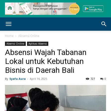
Home
Absensi Online
Absensi Online
Aplikasi Absensi
Absensi Wajah Tabanan
Lokal untuk Kebutuhan
Bisnis di Daerah Bali
By
Syafa Aura
-
April 14, 2025
727
0