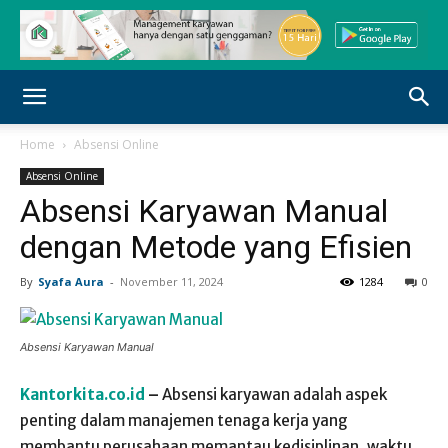
Home
Absensi Online
Absensi Online
Absensi Karyawan Manual
dengan Metode yang Efisien
By
Syafa Aura
-
November 11, 2024
1284
0
Absensi Karyawan Manual
Kantorkita.co.id
–
Absensi karyawan adalah aspek
penting dalam manajemen tenaga kerja yang
membantu perusahaan memantau kedisiplinan, waktu