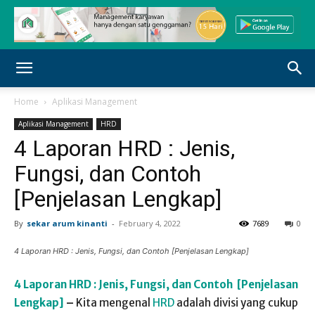
Home
Aplikasi Management
Aplikasi Management
HRD
4 Laporan HRD : Jenis,
Fungsi, dan Contoh
[Penjelasan Lengkap]
By
sekar arum kinanti
-
February 4, 2022
7689
0
4 Laporan HRD : Jenis, Fungsi, dan Contoh [Penjelasan Lengkap]
4 Laporan HRD : Jenis, Fungsi, dan Contoh [Penjelasan
Lengkap]
–
Kita mengenal
HRD
adalah divisi yang cukup