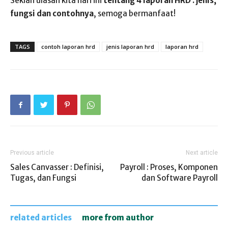
Sekian ulasan kita hari ini
tentang 4 laporan HRD : jenis,
fungsi dan contohnya
, semoga bermanfaat!
TAGS
contoh laporan hrd
jenis laporan hrd
laporan hrd
Previous article
Next article
Sales Canvasser : Definisi,
Payroll : Proses, Komponen
Tugas, dan Fungsi
dan Software Payroll
related articles
more from author