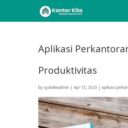
Aplikasi Perkantora
Produktivitas
by
syafakkadmin
|
Apr 15, 2025
|
aplikasi perka