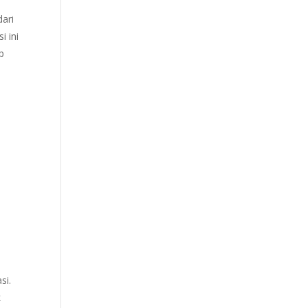
dari
 ini
p
si.
k