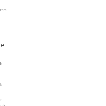
ecara
le
ah
le
r.
etak