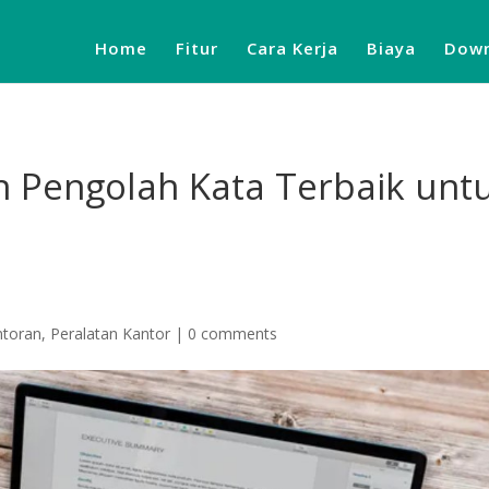
Home
Fitur
Cara Kerja
Biaya
Down
n Pengolah Kata Terbaik unt
ntoran
,
Peralatan Kantor
|
0 comments