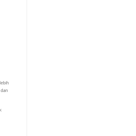
lebih
 dan
k