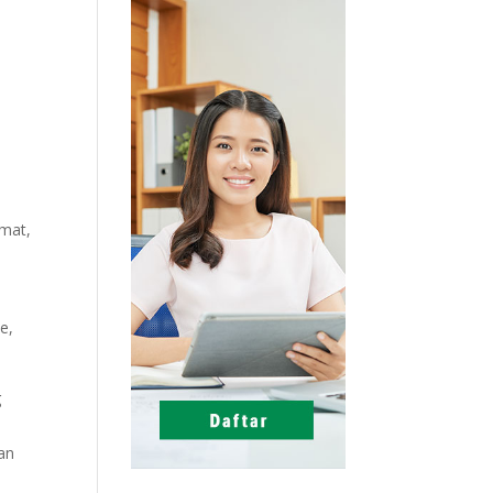
mat,
e,
g
kan