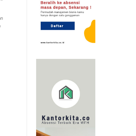
an
n
-