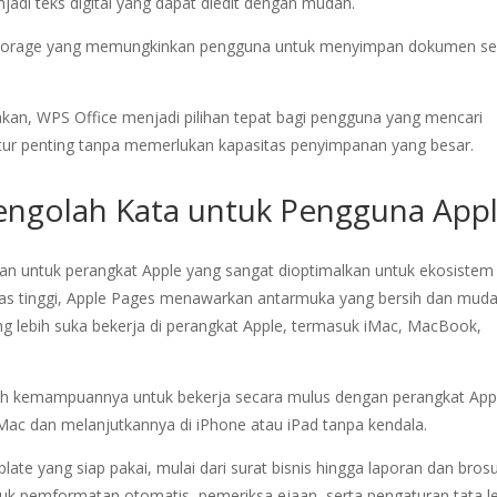
di teks digital yang dapat diedit dengan mudah.
ud storage yang memungkinkan pengguna untuk menyimpan dokumen s
.
an, WPS Office menjadi pilihan tepat bagi pengguna yang mencari
fitur penting tanpa memerlukan kapasitas penyimpanan yang besar.
 Pengolah Kata untuk Pengguna App
aan untuk perangkat Apple yang sangat dioptimalkan untuk ekosistem
itas tinggi, Apple Pages menawarkan antarmuka yang bersih dan mud
ang lebih suka bekerja di perangkat Apple, termasuk iMac, MacBook,
ah kemampuannya untuk bekerja secara mulus dengan perangkat App
ac dan melanjutkannya di iPhone atau iPad tanpa kendala.
ate yang siap pakai, mulai dari surat bisnis hingga laporan dan brosu
suk pemformatan otomatis, pemeriksa ejaan, serta pengaturan tata l