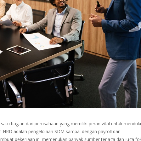
atu bagian dari perusahaan yang memiliki peran vital untuk mendu
dari HRD adalah pengelolaan SDM sampai dengan payroll dan
embuat pekerjaan ini memerlukan banyak sumber tenaga dan juga fo