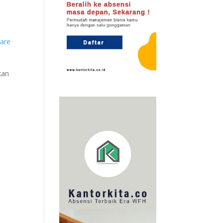
are
kan