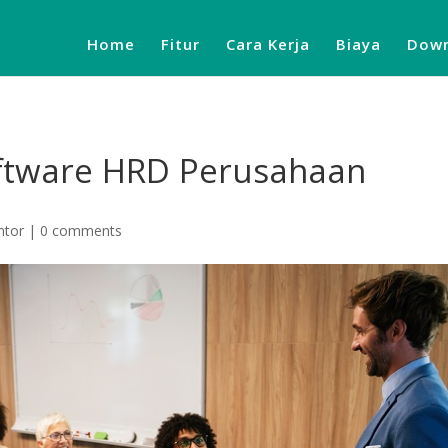
Home
Fitur
Cara Kerja
Biaya
Down
ftware HRD Perusahaan
ntor
|
0 comments