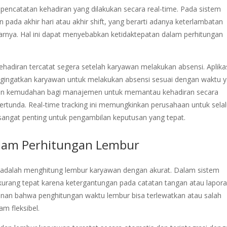
ah pencatatan kehadiran yang dilakukan secara real-time. Pada sistem
 pada akhir hari atau akhir shift, yang berarti adanya keterlambatan
rnya. Hal ini dapat menyebabkan ketidaktepatan dalam perhitungan
ehadiran tercatat segera setelah karyawan melakukan absensi. Aplikas
mengingatkan karyawan untuk melakukan absensi sesuai dengan waktu 
berikan kemudahan bagi manajemen untuk memantau kehadiran secara
rtunda. Real-time tracking ini memungkinkan perusahaan untuk sela
 sangat penting untuk pengambilan keputusan yang tepat.
alam Perhitungan Lembur
n adalah menghitung lembur karyawan dengan akurat. Dalam sistem
 kurang tepat karena ketergantungan pada catatan tangan atau lapor
gkinan bahwa penghitungan waktu lembur bisa terlewatkan atau salah
am fleksibel.