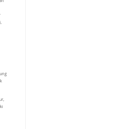
gan
r
,
sung
uk
ur,
ki