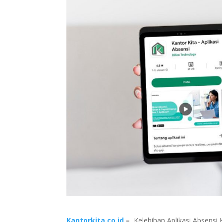
Kantorkita.co.id
–
Kelebihan Aplikasi Absensi