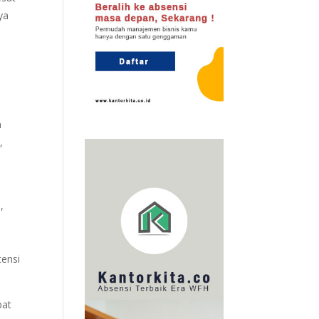
ya
n
,
,
tensi
pat