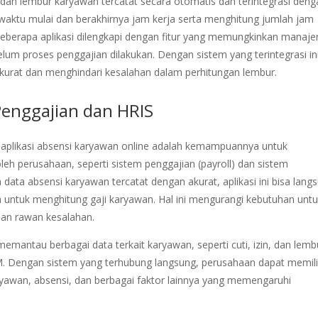
a dan lembur karyawan tercatat secara otomatis dan terintegrasi den
 waktu mulai dan berakhirnya jam kerja serta menghitung jumlah jam
beberapa aplikasi dilengkapi dengan fitur yang memungkinkan manaje
lum proses penggajian dilakukan. Dengan sistem yang terintegrasi ini
kurat dan menghindari kesalahan dalam perhitungan lembur.
Penggajian dan HRIS
 aplikasi absensi karyawan online adalah kemampuannya untuk
oleh perusahaan, seperti sistem penggajian (payroll) dan sistem
ata absensi karyawan tercatat dengan akurat, aplikasi ini bisa lang
 untuk menghitung gaji karyawan. Hal ini mengurangi kebutuhan unt
dan rawan kesalahan.
mantau berbagai data terkait karyawan, seperti cuti, izin, dan lemb
 Dengan sistem yang terhubung langsung, perusahaan dapat memili
ryawan, absensi, dan berbagai faktor lainnya yang memengaruhi