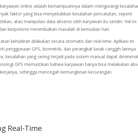
nsi karyawan online adalah kemampuannya dalam mengurangi kesalaha
nyak faktor yang bisa menyebabkan kesalahan pencatatan, seperti
ikan, atau manipulasi data absensi oleh karyawan itu sendiri. Hal ini
 dan berpotensi menimbulkan masalah di kemudian hari.
tan kehadiran dilakukan secara otomatis dan real-time. Aplikasi ini
rti penggunaan GPS, biometrik, dan perangkat lunak canggih lainnya
ya, kesalahan yang sering terjadi pada sistem manual dapat diminima
, teknologi GPS memastikan bahwa karyawan hanya bisa melakukan abs
at kerjanya, sehingga mencegah kemungkinan kecurangan.
ng Real-Time