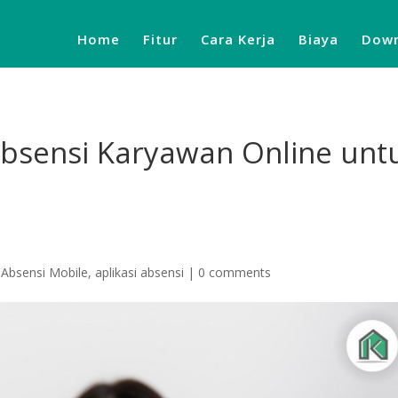
Home
Fitur
Cara Kerja
Biaya
Down
Absensi Karyawan Online unt
,
Absensi Mobile
,
aplikasi absensi
|
0 comments