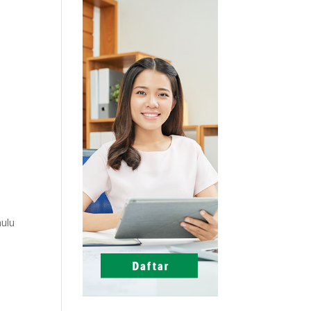
i
hulu
t