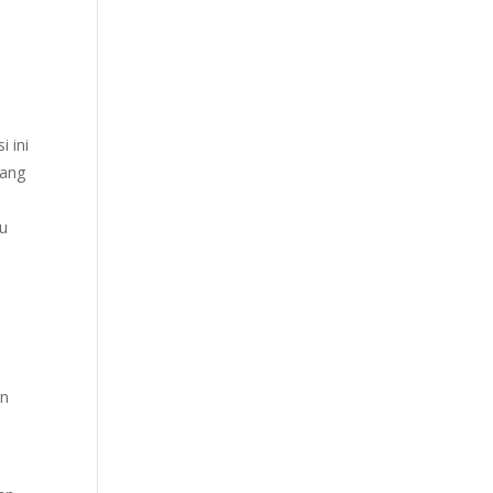
i ini
yang
lu
an