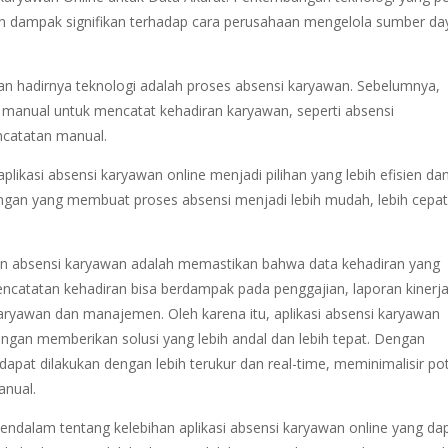
an dampak signifikan terhadap cara perusahaan mengelola sumber da
an hadirnya teknologi adalah proses absensi karyawan. Sebelumnya,
anual untuk mencatat kehadiran karyawan, seperti absensi
ncatatan manual.
ikasi absensi karyawan online menjadi pilihan yang lebih efisien da
tungan yang membuat proses absensi menjadi lebih mudah, lebih cepat
aan absensi karyawan adalah memastikan bahwa data kehadiran yang
encatatan kehadiran bisa berdampak pada penggajian, laporan kinerja
aryawan dan manajemen. Oleh karena itu, aplikasi absensi karyawan
engan memberikan solusi yang lebih andal dan lebih tepat. Dengan
dapat dilakukan dengan lebih terukur dan real-time, meminimalisir po
anual.
mendalam tentang kelebihan aplikasi absensi karyawan online yang da