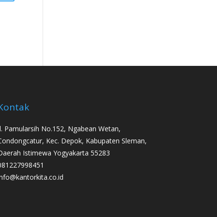
Kontak
Jl. Pamularsih No.152, Ngabean Wetan,
Condongcatur, Kec. Depok, Kabupaten Sleman,
Daerah Istimewa Yogyakarta 55283
081227998451
info@kantorkita.co.id