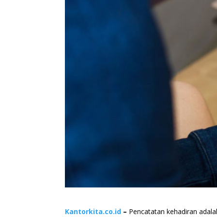
Kantorkita.co.id
–
Pencatatan kehadiran adalah