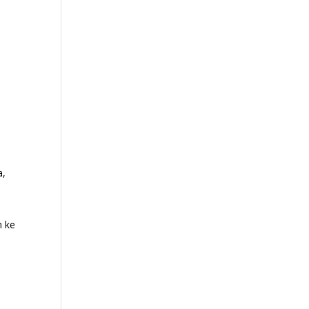
a,
h ke