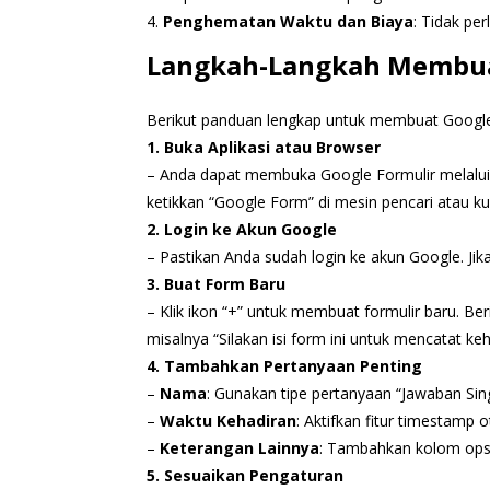
4.
Penghematan Waktu dan Biaya
: Tidak per
Langkah-Langkah Membuat
Berikut panduan lengkap untuk membuat Googl
1. Buka Aplikasi atau Browser
– Anda dapat membuka Google Formulir melalui a
ketikkan “Google Form” di mesin pencari atau k
2. Login ke Akun Google
– Pastikan Anda sudah login ke akun Google. J
3. Buat Form Baru
– Klik ikon “+” untuk membuat formulir baru. Ber
misalnya “Silakan isi form ini untuk mencatat ke
4. Tambahkan Pertanyaan Penting
–
Nama
: Gunakan tipe pertanyaan “Jawaban Si
–
Waktu Kehadiran
: Aktifkan fitur timestamp
–
Keterangan Lainnya
: Tambahkan kolom opsi
5. Sesuaikan Pengaturan