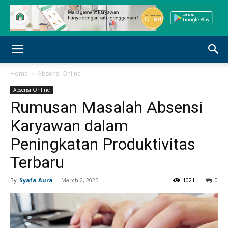
Home
Absensi Online
Absensi Online
Rumusan Masalah Absensi
Karyawan dalam
Peningkatan Produktivitas
Terbaru
By
Syafa Aura
-
March 2, 2025
1021
0