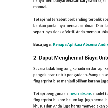
hanya mempunyai belasan karyawan saja mu
manual.
Tetapi hal tersebut berbanding terbalik 
bahkan jumlahnya mencapai ribuan. Disini
sepertinya tidak efektif. Anda membutuhka
Baca juga :
Kenapa Aplikasi Absensi Andr
2. Dapat Menghemat Biaya Un
Secara tidak langsung kehadiran dari apli
pengeluaran untuk pengadaan. Mungkin 
fingerprint bisa menjadi pilihan karena ju
Tetapi penggunaan
mesin absensi
model te
fingerprint bukan? belum lagi juga pemeli
khusus dan Anda juga harus menyediakan b