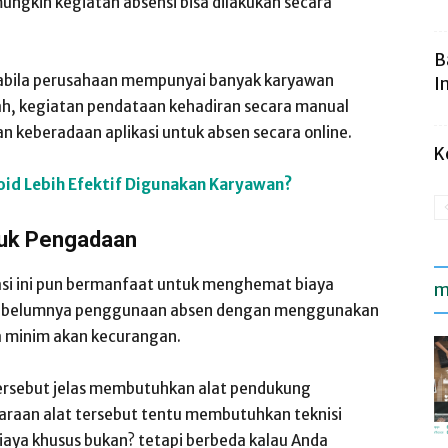
ngkin kegiatan absensi bisa dilakukan secara
B
apabila perusahaan mempunyai banyak karyawan
I
lah, kegiatan pendataan kehadiran secara manual
n keberadaan aplikasi untuk absen secara online.
K
oid Lebih Efektif Digunakan Karyawan?
tuk Pengadaan
kasi ini pun bermanfaat untuk menghemat biaya
m
sebelumnya penggunaan absen dengan menggunakan
ga minim akan kecurangan.
rsebut jelas membutuhkan alat pendukung
haraan alat tersebut tentu membutuhkan teknisi
iaya khusus bukan? tetapi berbeda kalau Anda