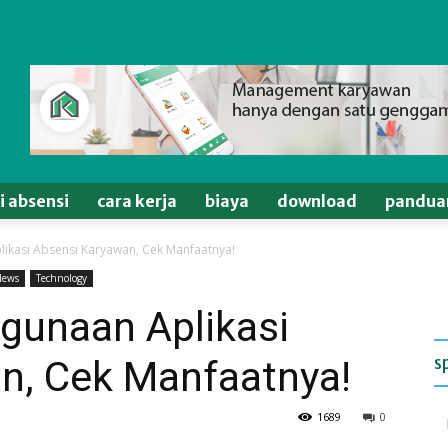
si absensi
cara kerja
biaya
download
pandua
ikasi Absensi Karyawan, Cek Manfaatnya!
News
Technology
gunaan Aplikasi
s
n, Cek Manfaatnya!
1689
0