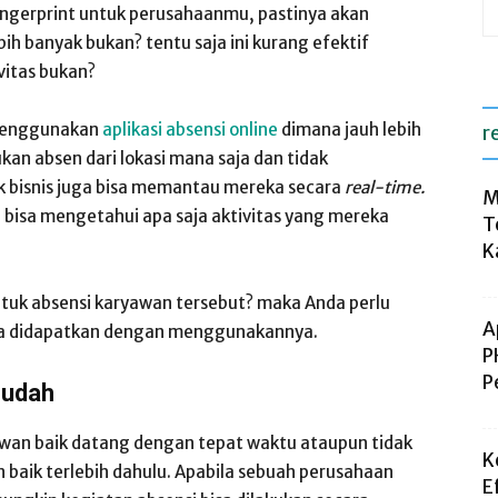
ingerprint untuk perusahaanmu, pastinya akan
bih banyak bukan? tentu saja ini kurang efektif
vitas bukan?
 menggunakan
aplikasi absensi online
dimana jauh lebih
r
kan absen dari lokasi mana saja dan tidak
 bisnis juga bisa memantau mereka secara
real-time.
M
n bisa mengetahui apa saja aktivitas yang mereka
T
K
tuk absensi karyawan tersebut? maka Anda perlu
A
sa didapatkan dengan menggunakannya.
P
P
Mudah
yawan baik datang dengan tepat waktu ataupun tidak
K
baik terlebih dahulu. Apabila sebuah perusahaan
E