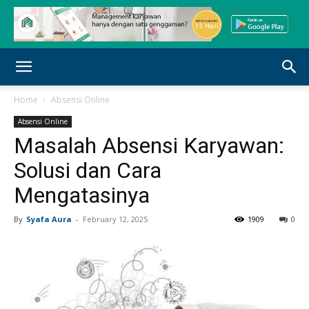
Home
Absensi Online
Absensi Online
Masalah Absensi Karyawan:
Solusi dan Cara
Mengatasinya
By
Syafa Aura
-
February 12, 2025
1909
0