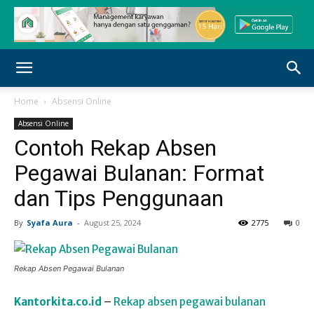
Home
Absensi Online
Absensi Online
Contoh Rekap Absen
Pegawai Bulanan: Format
dan Tips Penggunaan
By
Syafa Aura
-
August 25, 2024
2775
0
Rekap Absen Pegawai Bulanan
Kantorkita.co.id
–
Rekap absen pegawai bulanan