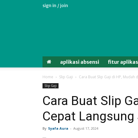
sign in / join
Aplikasi
Absensi
Android
Untuk
Karyawan
aplikasi absensi
fitur aplika
Home
Slip Gaji
Cara Buat Slip Gaji di HP, Mudah 
Slip Gaji
Cara Buat Slip G
Cepat Langsung J
By
Syafa Aura
-
August 17, 2024