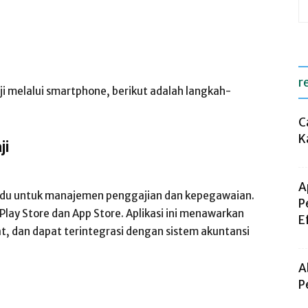
r
ji melalui smartphone, berikut adalah langkah-
C
K
ji
A
padu untuk manajemen penggajian dan kepegawaian.
P
e Play Store dan App Store. Aplikasi ini menawarkan
E
at, dan dapat terintegrasi dengan sistem akuntansi
A
P