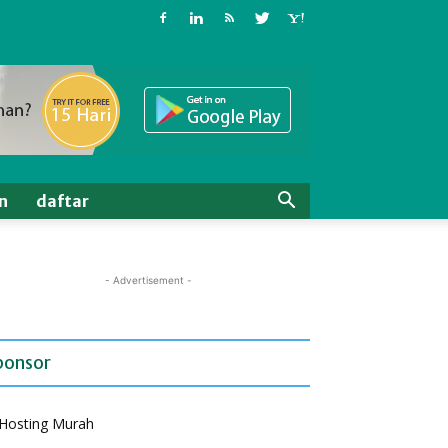
n
daftar
- Advertisement -
ponsor
Hosting Murah