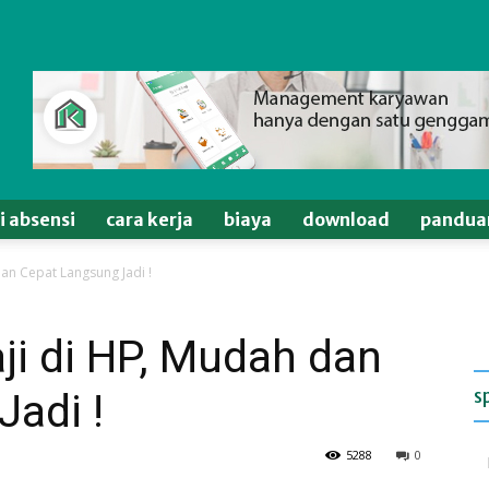
si absensi
cara kerja
biaya
download
pandua
dan Cepat Langsung Jadi !
aji di HP, Mudah dan
s
adi !
5288
0