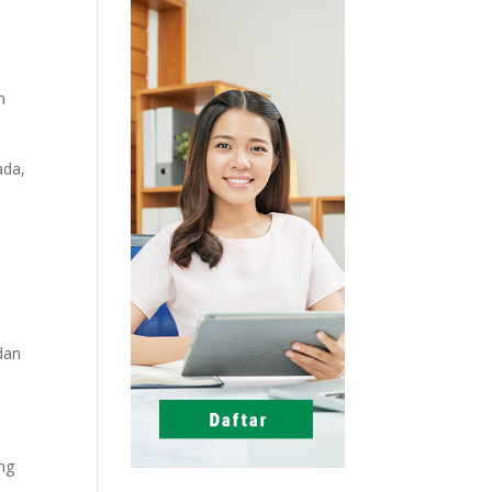
n
ada,
dan
ang