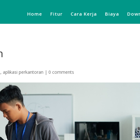
Home
Fitur
Cara Kerja
Biaya
Down
n
i
,
aplikasi perkantoran
|
0 comments