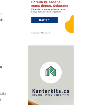
u
gan
bisa
ah
data
i