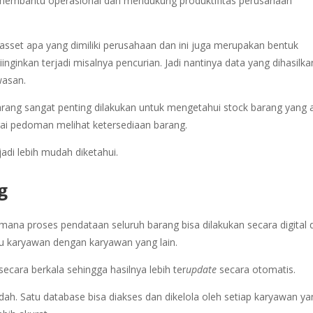
membantu operasional dan mendukung produktifitas perusahaan
 asset apa yang dimiliki perusahaan dan ini juga merupakan bentuk
nginkan terjadi misalnya pencurian. Jadi nantinya data yang dihasilka
wasan.
arang sangat penting dilakukan untuk mengetahui stock barang yang 
i pedoman melihat ketersediaan barang.
adi lebih mudah diketahui.
g
imana proses pendataan seluruh barang bisa dilakukan secara digital 
u karyawan dengan karyawan yang lain.
secara berkala sehingga hasilnya lebih ter
update
secara otomatis.
dah. Satu database bisa diakses dan dikelola oleh setiap karyawan y