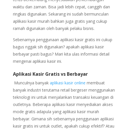
waktu dan zaman. Bisa jadi lebih cepat, canggih dan
ringkas digunakan. Sekarang ini sudah bermunculan
aplikasi kasir murah bahkan juga gratis yang cukup
ramah digunakan oleh banyak pelaku bisnis.
Sebenarnya penggunaan aplikasi kasir gratis ini cukup
bagus nggak sih digunakan? apakah aplikasi kasir
berbayar pasti bagus? Mari kita ulas informasi detail
mengenai aplikasi kasir ini.
Aplikasi Kasir Gratis vs Berbayar
Munculnya banyak
aplikasi kasir online
membuat
banyak industri terutama retail bergeser menggunakan
teknologi ini untuk menjalankan transaksi keuangan di
outletnya. Beberapa aplikasi kasir menyediakan akses
mode gratis adapula yang aplikasi kasir murah
berbayar. Gimana sih sebenarnya penggunaan aplikasi
kasir gratis ini untuk outlet, apakah cukup efektif? Atau