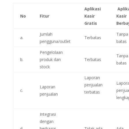
Aplikasi
Aplik
No
Fitur
Kasir
Kasir
Gratis
Berba
Jumlah
Tanpa
a.
Terbatas
pengguna/outlet
batas
Pengelolaan
Tanpa
b.
produk dan
Terbatas
batas
stock
Laporan
Lapor
penjualan
Laporan
c.
penjua
terbatas
penjualan
lengka
Integrasi
dengan
d.
berbagai
Tidak ada
Ada