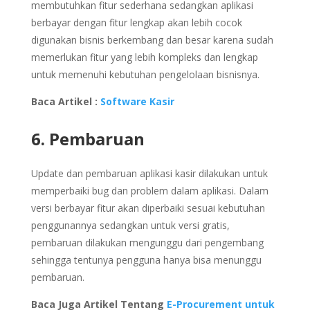
membutuhkan fitur sederhana sedangkan aplikasi
berbayar dengan fitur lengkap akan lebih cocok
digunakan bisnis berkembang dan besar karena sudah
memerlukan fitur yang lebih kompleks dan lengkap
untuk memenuhi kebutuhan pengelolaan bisnisnya.
Baca Artikel :
Software Kasir
6. Pembaruan
Update dan pembaruan aplikasi kasir dilakukan untuk
memperbaiki bug dan problem dalam aplikasi. Dalam
versi berbayar fitur akan diperbaiki sesuai kebutuhan
penggunannya sedangkan untuk versi gratis,
pembaruan dilakukan mengunggu dari pengembang
sehingga tentunya pengguna hanya bisa menunggu
pembaruan.
Baca Juga Artikel Tentang
E-Procurement untuk