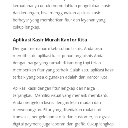
kemudahanya untuk memudahkan pengelolaan kasir
dan keuangan, bisa menggunakan aplikasi kasir
berbayar yang memberikan fitur dan layanan yang
cukup lengkap.
Aplikasi Kasir Murah Kantor Kita
Dengan memahami kebutuhan bisnis, Anda bisa
memilih satu aplikasi kasir penunjang bisnis Anda
dengan harga yang ramah di kantong tapi tetap
memberikan fitur yang terbaik. Salah satu aplikasi kasir
terbaik yang bisa digunakan adalah dari Kantor Kita.
Aplikasi kasir dengan fitur lengkap dan harga
terjangkau. Memiliki visual yang menarik membantu
Anda mengelola bisnis dengan lebih mudah dan
menyenangkan. Fitur yang disediakan mulai dari
transaksi, pengelolaan stock dan customer, integrasi
digital payment juga laporan dan grafik. Cukup lengkap,