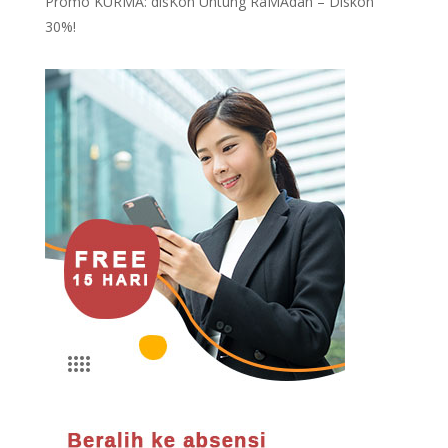
Promo KURMA: disKon Untung RaMAdan – Diskon
30%!