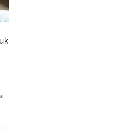
tuk
al