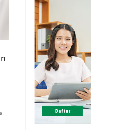
an
sa