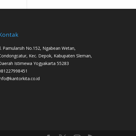
Kontak
Jl. Pamularsih No.152, Ngabean Wetan,
Condongcatur, Kec. Depok, Kabupaten Sleman,
Daerah Istimewa Yogyakarta 55283
081227998451
info@kantorkita.co.id