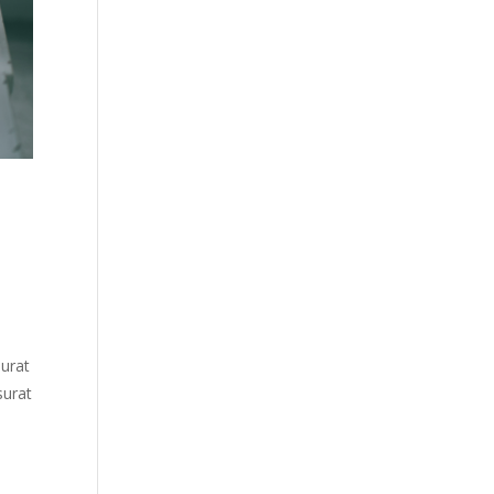
urat
surat