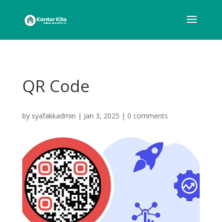
QR Code
by
syafakkadmin
|
Jan 3, 2025
|
0 comments