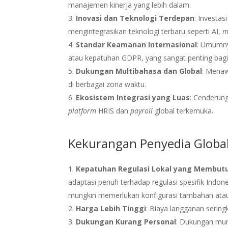
manajemen kinerja yang lebih dalam.
Inovasi dan Teknologi Terdepan
: Investa
mengintegrasikan teknologi terbaru seperti AI,
m
Standar Keamanan Internasional
: Umumnya
atau kepatuhan GDPR, yang sangat penting bagi 
Dukungan Multibahasa dan Global
: Menaw
di berbagai zona waktu.
Ekosistem Integrasi yang Luas
: Cenderun
platform
HRIS dan
payroll
global terkemuka.
Kekurangan Penyedia Global
Kepatuhan Regulasi Lokal yang Membut
adaptasi penuh terhadap regulasi spesifik Indone
mungkin memerlukan konfigurasi tambahan atau 
Harga Lebih Tinggi
: Biaya langganan seringk
Dukungan Kurang Personal
: Dukungan mun