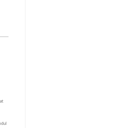
at
odul