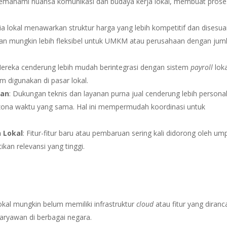
emahami nuansa komunikasi dan budaya kerja lokal, membuat prose
dia lokal menawarkan struktur harga yang lebih kompetitif dan disesua
nan mungkin lebih fleksibel untuk UMKM atau perusahaan dengan jum
Mereka cenderung lebih mudah berintegrasi dengan sistem
payroll
loka
 digunakan di pasar lokal.
gan
: Dukungan teknis dan layanan purna jual cenderung lebih persona
i zona waktu yang sama. Hal ini mempermudah koordinasi untuk
 Lokal
: Fitur-fitur baru atau pembaruan sering kali didorong oleh um
ikan relevansi yang tinggi.
okal mungkin belum memiliki infrastruktur
cloud
atau fitur yang diran
aryawan di berbagai negara.