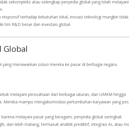
n tidak sekompleks atau selengkap penyedia global yang telah melayani
n.
n responsif terhadap kebutuhan lokal, inovasi teknologi mungkin tidak
ki tim R&D besar dan investasi global.
l Global
l yang menawarkan solusi mereka ke pasar di berbagai negara.
g untuk melayani perusahaan dari berbagai ukuran, dari UMKM hingga
gara. Mereka mampu mengakomodasi pertumbuhan karyawan yang pes
: Karena melayani pasar yang beragam, penyedia global seringkali
ih, dan lebih matang, termasuk analitik prediktif, integrasi AI, atau m