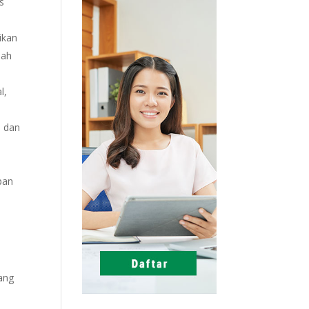
s
ikan
lah
l,
l dan
pan
cang