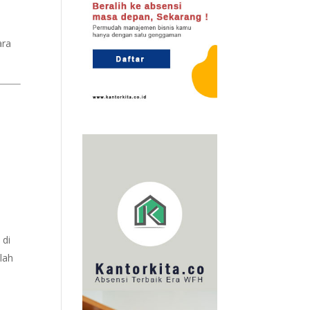
ara
)
di
lah