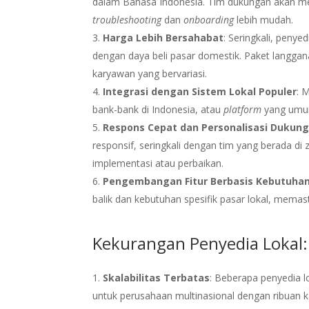
dalam Bahasa Indonesia. Tim dukungan akan m
troubleshooting
dan
onboarding
lebih mudah.
Harga Lebih Bersahabat
: Seringkali, penye
dengan daya beli pasar domestik. Paket langga
karyawan yang bervariasi.
Integrasi dengan Sistem Lokal Populer
: 
bank-bank di Indonesia, atau
platform
yang umum
Respons Cepat dan Personalisasi Dukun
responsif, seringkali dengan tim yang berada d
implementasi atau perbaikan.
Pengembangan Fitur Berbasis Kebutuhan
balik dan kebutuhan spesifik pasar lokal, memast
Kekurangan Penyedia Lokal:
Skalabilitas Terbatas
: Beberapa penyedia l
untuk perusahaan multinasional dengan ribuan k