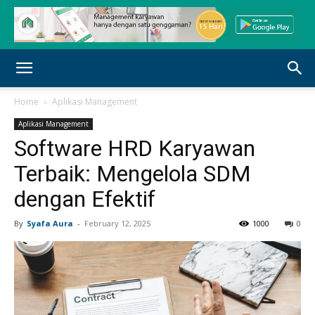
Home
Aplikasi Management
Aplikasi Management
Software HRD Karyawan
Terbaik: Mengelola SDM
dengan Efektif
By
Syafa Aura
-
February 12, 2025
1000
0