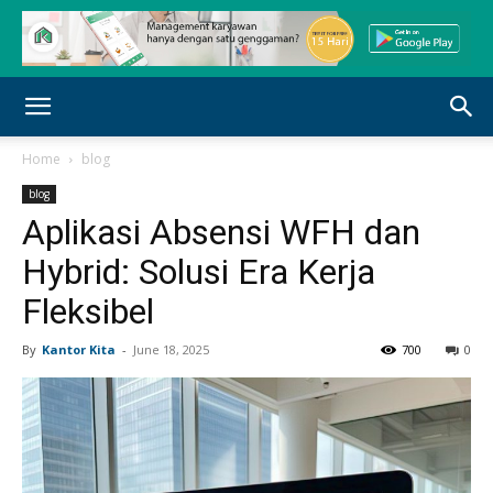
Home
blog
blog
Aplikasi Absensi WFH dan
Hybrid: Solusi Era Kerja
Fleksibel
By
Kantor Kita
-
June 18, 2025
700
0