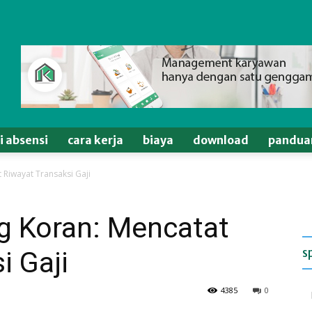
si absensi
cara kerja
biaya
download
pandua
t Riwayat Transaksi Gaji
ng Koran: Mencatat
s
i Gaji
4385
0