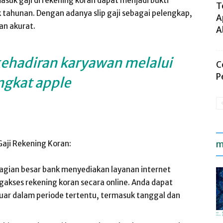
suk gaji di rekening koran dapat menjadi bukti
T
tahunan. Dengan adanya slip gaji sebagai pelengkap,
A
an akurat.
A
 kehadiran karyawan melalui
C
P
ngkat apple
aji Rekening Koran:
m
gian besar bank menyediakan layanan internet
kses rekening koran secara online. Anda dapat
luar dalam periode tertentu, termasuk tanggal dan