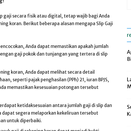
ng?
gaji secara fisik atau digital, tetap wajib bagi Anda
ng koran. Berikut beberapa alasan mengapa Slip Gaji
r
encocokan, Anda dapat memastikan apakah jumlah
A
dengan gaji pokok dan tunjangan yang tertera di slip
B
ning koran, Anda dapat melihat secara detail
L
aan, seperti pajak penghasilan (PPh) 21, iuran BPJS,
M
Anda memastikan kesesuaian potongan tersebut
terdapat ketidaksesuaian antara jumlah gaji di slip dan
S
da dapat segera melaporkan kekeliruan tersebut
K
n untuk diperbaiki.