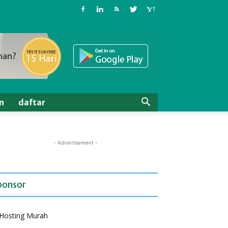
n
daftar
- Advertisement -
ponsor
Hosting Murah