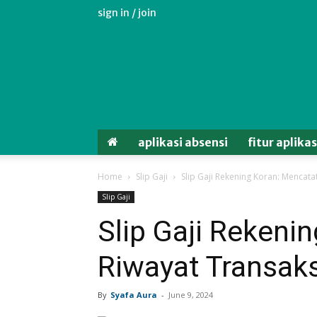
sign in / join
Aplikasi
Absensi
Android
Untuk
Karyawan
aplikasi absensi
fitur aplika
Home
Slip Gaji
Slip Gaji Rekening Koran: Mencata
Slip Gaji
Slip Gaji Rekeni
Riwayat Transaks
By
Syafa Aura
-
June 9, 2024