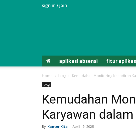
sign in / join
Aplikasi
Absensi
Android
Untuk
Karyawan
aplikasi absensi
fitur aplika
Home
blog
Kemudahan Monitoring Kehadiran 
blog
Kemudahan Moni
Karyawan dala
By
Kantor Kita
-
April 19, 2025