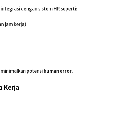
ntegrasi dengan sistem HR seperti:
n jam kerja)
eminimalkan potensi
human error
.
a Kerja