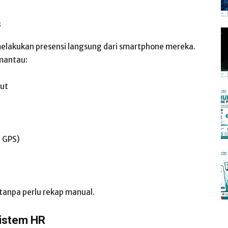
s
lakukan presensi langsung dari smartphone mereka.
mantau:
out
n GPS)
 tanpa perlu rekap manual.
Sistem HR