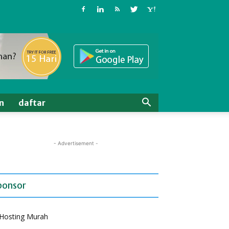
n
daftar
- Advertisement -
ponsor
Hosting Murah