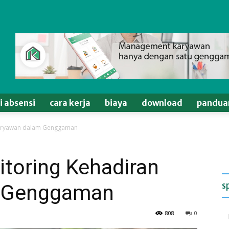
si absensi
cara kerja
biaya
download
pandua
Karyawan dalam Genggaman
toring Kehadiran
s
m Genggaman
808
0