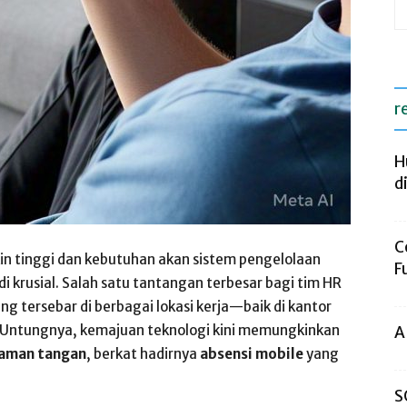
r
H
d
C
makin tinggi dan kebutuhan akan sistem pengelolaan
F
i krusial. Salah satu tantangan terbesar bagi tim HR
g tersebar di berbagai lokasi kerja—baik di kantor
. Untungnya, kemajuan teknologi kini memungkinkan
A
aman tangan
, berkat hadirnya
absensi mobile
yang
S