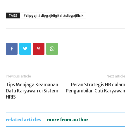
TAGS
#slipgaji #slipgajidigital #slipgajifisik
Previous article
Next article
Tips Menjaga Keamanan
Peran Strategis HR dalam
Data Karyawan di Sistem
Pengambilan Cuti Karyawan
HRIS
related articles
more from author