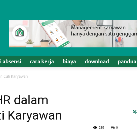
si absensi
cara kerja
biaya
download
pandua
an Cuti Karyawan
 HR dalam
s
i Karyawan
289
0