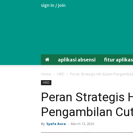
sign in / join
Aplikasi
Absensi
Android
Untuk
Karyawan
aplikasi absensi
fitur aplika
Home
HRD
Peran Strategis HR dalam Pengambil
HRD
Peran Strategis
Pengambilan Cut
By
Syafa Aura
-
March 13, 2026