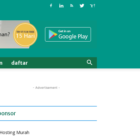
n
daftar
- Advertisement -
ponsor
Hosting Murah