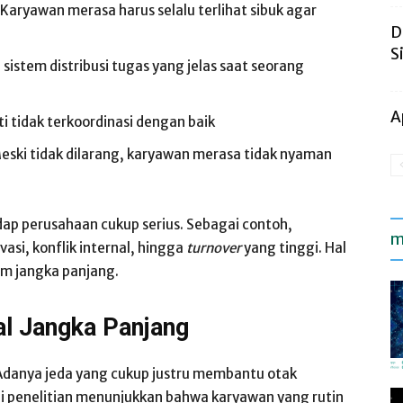
Karyawan merasa harus selalu terlihat sibuk agar
D
S
 sistem distribusi tugas yang jelas saat seorang
A
ti tidak terkoordinasi dengan baik
eski tidak dilarang, karyawan merasa tidak nyaman
adap perusahaan cukup serius. Sebagai contoh,
m
asi, konflik internal, hingga
turnover
yang tinggi. Hal
am jangka panjang.
al Jangka Panjang
. Adanya jeda yang cukup justru membantu otak
ai penelitian menunjukkan bahwa karyawan yang rutin