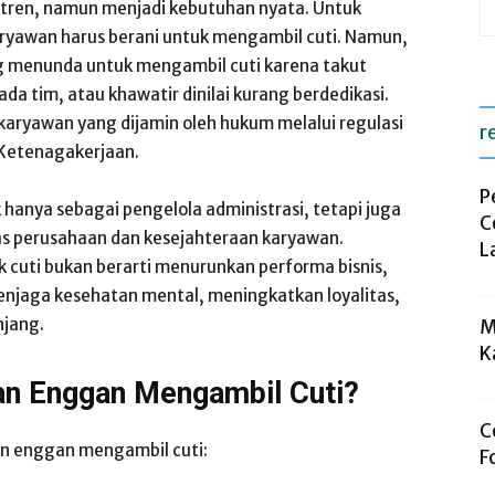
 tren, namun menjadi kebutuhan nyata. Untuk
aryawan harus berani untuk mengambil cuti. Namun,
 menunda untuk mengambil cuti karena takut
a tim, atau khawatir dinilai kurang berdedikasi.
karyawan yang dijamin oleh hukum melalui regulasi
r
Ketenagakerjaan.
P
ak hanya sebagai pengelola administrasi, tetapi juga
C
as perusahaan dan kesejahteraan karyawan.
L
cuti bukan berarti menurunkan performa bisnis,
enjaga kesehatan mental, meningkatkan loyalitas,
jang.
M
K
n Enggan Mengambil Cuti?
C
n enggan mengambil cuti:
F